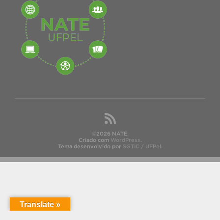
©2026 NATE.
Criado com
WordPress
.
Tema desenvolvido por
SGTIC / UFPel
.
Translate »