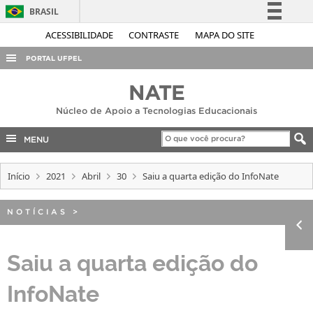
BRASIL
Simplifique!
ACESSIBILIDADE
CONTRASTE
MAPA DO SITE
Comunica BR
PORTAL UFPEL
Participe
ACESSO À INFORMAÇÃO
NATE
Acesso à informação
AUDITORIA
Núcleo de Apoio a Tecnologias Educacionais
Legislação
COBALTO
Canais
MENU
CONCURSOS
Início
2021
Abril
30
Saiu a quarta edição do InfoNate
EDITAIS
INTERNACIONAL
NOTÍCIAS
>
OUVIDORIA
PORTARIAS
Saiu a quarta edição do
TELEFONES
InfoNate