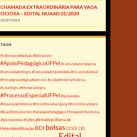
CHAMADA EXTRAORDINÁRIA PARA VAGA
OCIOSA – EDITAL NUAAD 01/2024
26/07/2024
TAGS
#13demaio
#Abolição
#AldeiaGyró
#ApoioPedagógicoUFPel
#ComunidadeIndígena
#ComunidadeNegra
#ComunidadeQuilombola
#EscutaIndividual
#FeiraAgroecológicaAkotirene
#LeidaMemóriaHistórica
#LutaNegra
#MemóriaNegra
#ProcessoEspecialUFPel
#Quilombola
#ReparaçãoHistórica
#ResistênciaKaingang
#ResistênciaNegra
#RuasEMonumentos
#SalaApoioPedagógico
#TemposdePandemia
Ações afirmativas
Banca de
20denovembro
bolsas
BDI
Heteroidentificação
CCICE
CID
Edital