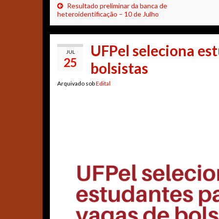
Resultado preliminar da banca de
heteroidentificação – 10 de Julho
UFPel seleciona es
JUL
25
bolsistas
Arquivado sob
Edital