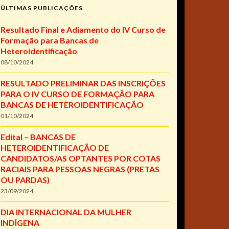
ÚLTIMAS PUBLICAÇÕES
Resultado Final e Adiamento do IV Curso de
Formação para Bancas de
Heteroidentificação
08/10/2024
RESULTADO PRELIMINAR DAS INSCRIÇÕES
PARA O IV CURSO DE FORMAÇÃO PARA
BANCAS DE HETEROIDENTIFICAÇÃO
01/10/2024
Edital – BANCAS DE
HETEROIDENTIFICAÇÃO DE
CANDIDATOS/AS OPTANTES POR COTAS
RACIAIS PARA PESSOAS NEGRAS (PRETAS
OU PARDAS)
23/09/2024
DIA INTERNACIONAL DA MULHER
INDÍGENA