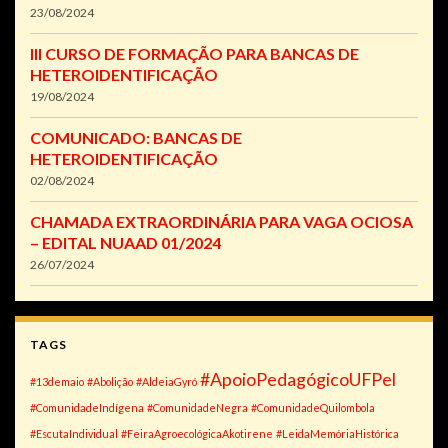
23/08/2024
III CURSO DE FORMAÇÃO PARA BANCAS DE
HETEROIDENTIFICAÇÃO
19/08/2024
COMUNICADO: BANCAS DE
HETEROIDENTIFICAÇÃO
02/08/2024
CHAMADA EXTRAORDINÁRIA PARA VAGA OCIOSA
– EDITAL NUAAD 01/2024
26/07/2024
TAGS
#ApoioPedagógicoUFPel
#13demaio
#Abolição
#AldeiaGyró
#ComunidadeIndígena
#ComunidadeNegra
#ComunidadeQuilombola
#EscutaIndividual
#FeiraAgroecológicaAkotirene
#LeidaMemóriaHistórica