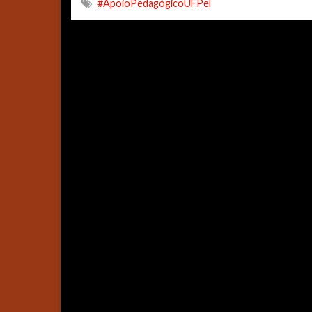
#ApoioPedagógicoUFPel