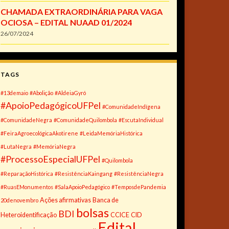
CHAMADA EXTRAORDINÁRIA PARA VAGA
OCIOSA – EDITAL NUAAD 01/2024
26/07/2024
TAGS
#13demaio
#Abolição
#AldeiaGyró
#ApoioPedagógicoUFPel
#ComunidadeIndígena
#ComunidadeNegra
#ComunidadeQuilombola
#EscutaIndividual
#FeiraAgroecológicaAkotirene
#LeidaMemóriaHistórica
#LutaNegra
#MemóriaNegra
#ProcessoEspecialUFPel
#Quilombola
#ReparaçãoHistórica
#ResistênciaKaingang
#ResistênciaNegra
#RuasEMonumentos
#SalaApoioPedagógico
#TemposdePandemia
Ações afirmativas
Banca de
20denovembro
bolsas
BDI
Heteroidentificação
CCICE
CID
Edital