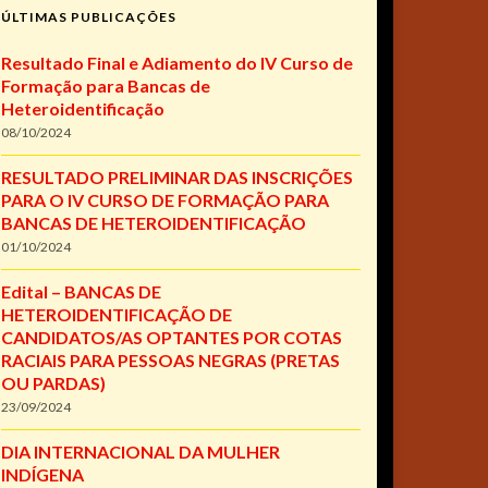
ÚLTIMAS PUBLICAÇÕES
Resultado Final e Adiamento do IV Curso de
Formação para Bancas de
Heteroidentificação
08/10/2024
RESULTADO PRELIMINAR DAS INSCRIÇÕES
PARA O IV CURSO DE FORMAÇÃO PARA
BANCAS DE HETEROIDENTIFICAÇÃO
01/10/2024
Edital – BANCAS DE
HETEROIDENTIFICAÇÃO DE
CANDIDATOS/AS OPTANTES POR COTAS
RACIAIS PARA PESSOAS NEGRAS (PRETAS
OU PARDAS)
23/09/2024
DIA INTERNACIONAL DA MULHER
INDÍGENA