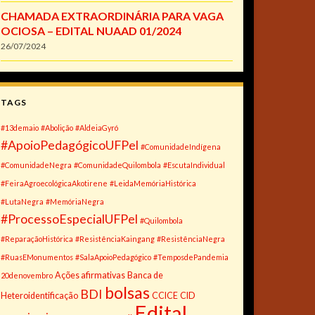
CHAMADA EXTRAORDINÁRIA PARA VAGA
OCIOSA – EDITAL NUAAD 01/2024
26/07/2024
TAGS
#13demaio
#Abolição
#AldeiaGyró
#ApoioPedagógicoUFPel
#ComunidadeIndígena
#ComunidadeNegra
#ComunidadeQuilombola
#EscutaIndividual
#FeiraAgroecológicaAkotirene
#LeidaMemóriaHistórica
#LutaNegra
#MemóriaNegra
#ProcessoEspecialUFPel
#Quilombola
#ReparaçãoHistórica
#ResistênciaKaingang
#ResistênciaNegra
#RuasEMonumentos
#SalaApoioPedagógico
#TemposdePandemia
Ações afirmativas
Banca de
20denovembro
bolsas
BDI
Heteroidentificação
CCICE
CID
Edital