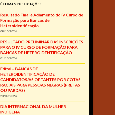
ÚLTIMAS PUBLICAÇÕES
Resultado Final e Adiamento do IV Curso de
Formação para Bancas de
Heteroidentificação
08/10/2024
RESULTADO PRELIMINAR DAS INSCRIÇÕES
PARA O IV CURSO DE FORMAÇÃO PARA
BANCAS DE HETEROIDENTIFICAÇÃO
01/10/2024
Edital – BANCAS DE
HETEROIDENTIFICAÇÃO DE
CANDIDATOS/AS OPTANTES POR COTAS
RACIAIS PARA PESSOAS NEGRAS (PRETAS
OU PARDAS)
23/09/2024
DIA INTERNACIONAL DA MULHER
INDÍGENA