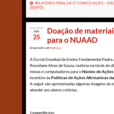
RELATÓRIO FINAL DA 2ª CONVOCAÇÃO – SIS
2018/01
Doação de materiai
ABR
25
para o NUAAD
Arquivado sob
Notícias
A Escola Estadual de Ensino Fundamental Padre 
Rosselane Alves de Souza, realizou na tarde do di
mesas e computadores para o
Núcleo de Ações 
incentivo às
Políticas de Ações Afirmativas d
A seguir são apresentadas algumas imagens do e
atender aos alunos cotistas.
Compartilhe isso: