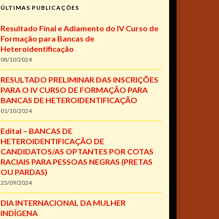
ÚLTIMAS PUBLICAÇÕES
Resultado Final e Adiamento do IV Curso de
Formação para Bancas de
Heteroidentificação
08/10/2024
RESULTADO PRELIMINAR DAS INSCRIÇÕES
PARA O IV CURSO DE FORMAÇÃO PARA
BANCAS DE HETEROIDENTIFICAÇÃO
01/10/2024
Edital – BANCAS DE
HETEROIDENTIFICAÇÃO DE
CANDIDATOS/AS OPTANTES POR COTAS
RACIAIS PARA PESSOAS NEGRAS (PRETAS
OU PARDAS)
23/09/2024
DIA INTERNACIONAL DA MULHER
INDÍGENA