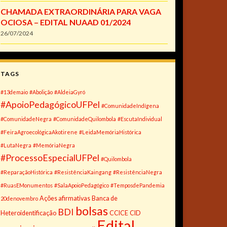
CHAMADA EXTRAORDINÁRIA PARA VAGA
OCIOSA – EDITAL NUAAD 01/2024
26/07/2024
TAGS
#13demaio
#Abolição
#AldeiaGyró
#ApoioPedagógicoUFPel
#ComunidadeIndígena
#ComunidadeNegra
#ComunidadeQuilombola
#EscutaIndividual
#FeiraAgroecológicaAkotirene
#LeidaMemóriaHistórica
#LutaNegra
#MemóriaNegra
#ProcessoEspecialUFPel
#Quilombola
#ReparaçãoHistórica
#ResistênciaKaingang
#ResistênciaNegra
#RuasEMonumentos
#SalaApoioPedagógico
#TemposdePandemia
Ações afirmativas
Banca de
20denovembro
bolsas
BDI
Heteroidentificação
CCICE
CID
Edital