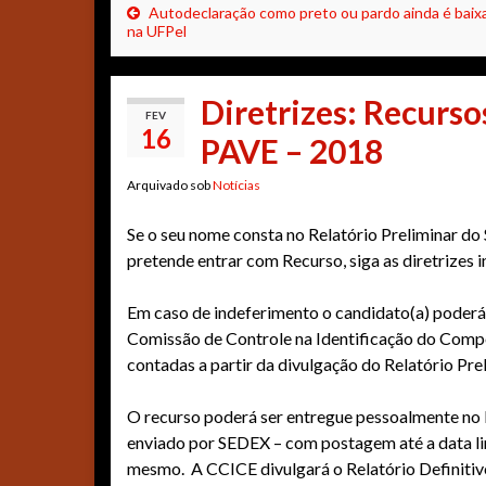
Autodeclaração como preto ou pardo ainda é baix
na UFPel
Diretrizes: Recurso
FEV
16
PAVE – 2018
Arquivado sob
Notícias
Se o seu nome consta no Relatório Preliminar
pretende entrar com Recurso, siga as diretrizes 
Em caso de indeferimento o candidato(a) poderá 
Comissão de Controle na Identificação do Compo
contadas a partir da divulgação do Relatório Pre
O recurso poderá ser entregue pessoalmente no
enviado por SEDEX – com postagem até a data lim
mesmo. ​A CCICE divulgará o Relatório Definitivo