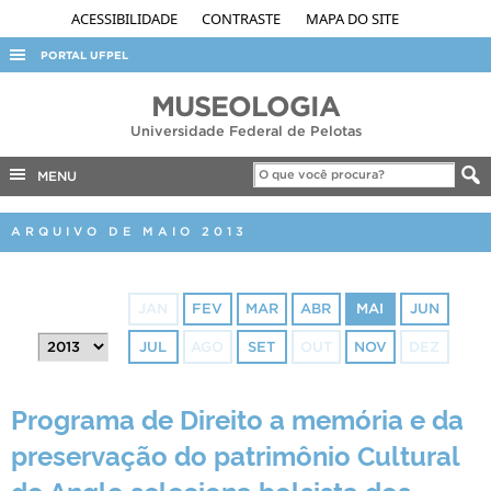
ACESSIBILIDADE
CONTRASTE
MAPA DO SITE
PORTAL UFPEL
ACESSO À INFORMAÇÃO
MUSEOLOGIA
Universidade Federal de Pelotas
AUDITORIA
COBALTO
MENU
CONCURSOS
ARQUIVO DE MAIO 2013
EDITAIS
INTERNACIONAL
JAN
FEV
MAR
ABR
MAI
JUN
OUVIDORIA
JUL
AGO
SET
OUT
NOV
DEZ
PORTARIAS
TELEFONES
Programa de Direito a memória e da
preservação do patrimônio Cultural
do Anglo seleciona bolsista dos