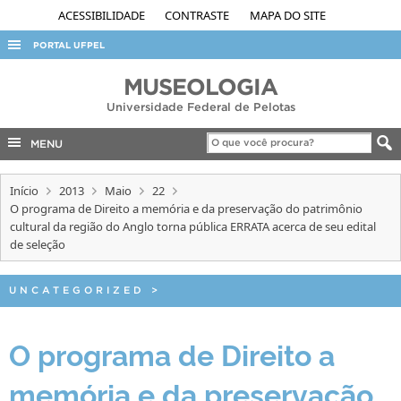
ACESSIBILIDADE
CONTRASTE
MAPA DO SITE
PORTAL UFPEL
ACESSO À INFORMAÇÃO
MUSEOLOGIA
Universidade Federal de Pelotas
AUDITORIA
COBALTO
MENU
CONCURSOS
Início
2013
Maio
22
EDITAIS
O programa de Direito a memória e da preservação do patrimônio
cultural da região do Anglo torna pública ERRATA acerca de seu edital
INTERNACIONAL
de seleção
OUVIDORIA
PORTARIAS
UNCATEGORIZED
>
TELEFONES
O programa de Direito a
memória e da preservação