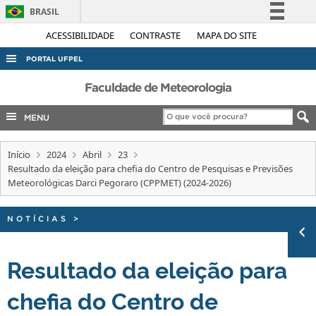
BRASIL
Simplifique!
ACESSIBILIDADE
CONTRASTE
MAPA DO SITE
Comunica BR
PORTAL UFPEL
Participe
ACESSO À INFORMAÇÃO
Faculdade de Meteorologia
Acesso à informação
AUDITORIA
MENU
Legislação
COBALTO
Canais
Início
2024
Abril
23
CONCURSOS
Resultado da eleição para chefia do Centro de Pesquisas e Previsões
EDITAIS
Meteorológicas Darci Pegoraro (CPPMET) (2024-2026)
INTERNACIONAL
NOTÍCIAS
>
OUVIDORIA
PORTARIAS
Resultado da eleição para
TELEFONES
chefia do Centro de