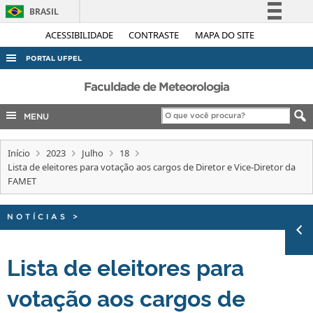
BRASIL
Simplifique!
ACESSIBILIDADE
CONTRASTE
MAPA DO SITE
Comunica BR
PORTAL UFPEL
Participe
ACESSO À INFORMAÇÃO
Faculdade de Meteorologia
Acesso à informação
AUDITORIA
MENU
Legislação
COBALTO
Canais
Início
2023
Julho
18
CONCURSOS
Lista de eleitores para votação aos cargos de Diretor e Vice-Diretor da
EDITAIS
FAMET
INTERNACIONAL
NOTÍCIAS
>
OUVIDORIA
PORTARIAS
Lista de eleitores para
TELEFONES
votação aos cargos de