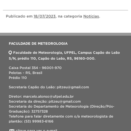
Publicado
em
18/07/2023
, na categoria
Notícias
.
FACULDADE DE METEOROLOGIA
Faculdade de Meteorologia, UFPEL, Campus Capão do Leão
S/N, prédio 110, Capão do Leão, RS, 96160-000.
Caixa Postal 354 - 96001-970
Pelotas - RS, Brasil
Prédio 110
Secretaria Capão do Leão: pitzeu@gmail.com
Diretor: marcelo.alonso@ufpel.edu.br
Secretaria da direção: pitzeu@gmail.com
Secretaria do Departamento de Meteorologia (Direção/Pós-
Graduação): 32757328
Telefone para falar diretamente com o/a meteorologista de
plantão: (53) 99983-6166
clique para ver o e-mail