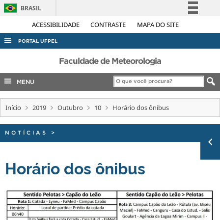
BRASIL
Simplifique!
ACESSIBILIDADE
CONTRASTE
MAPA DO SITE
Comunica BR
PORTAL UFPEL
Participe
ACESSO À INFORMAÇÃO
Faculdade de Meteorologia
Acesso à informação
AUDITORIA
MENU
Legislação
COBALTO
Canais
Início
2019
Outubro
10
Horário dos ônibus
CONCURSOS
EDITAIS
NOTÍCIAS
>
INTERNACIONAL
OUVIDORIA
Horário dos ônibus
PORTARIAS
TELEFONES