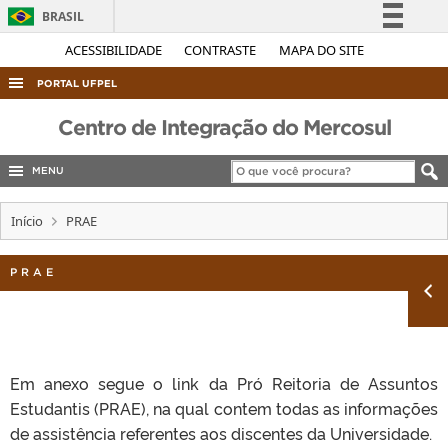
BRASIL
Simplifique!
ACESSIBILIDADE
CONTRASTE
MAPA DO SITE
Comunica BR
PORTAL UFPEL
Participe
ACESSO À INFORMAÇÃO
Centro de Integração do Mercosul
Acesso à informação
AUDITORIA
Legislação
MENU
COBALTO
Canais
Início
PRAE
CONCURSOS
EDITAIS
PRAE
INTERNACIONAL
OUVIDORIA
PORTARIAS
Em anexo segue o link da Pró Reitoria de Assuntos
TELEFONES
Estudantis (PRAE), na qual contem todas as informações
de assistência referentes aos discentes da Universidade.