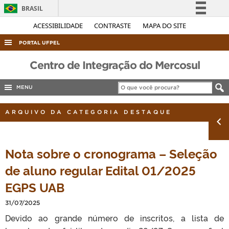
BRASIL
Simplifique!
ACESSIBILIDADE
CONTRASTE
MAPA DO SITE
Comunica BR
PORTAL UFPEL
Participe
ACESSO À INFORMAÇÃO
Centro de Integração do Mercosul
Acesso à informação
AUDITORIA
Legislação
MENU
COBALTO
Canais
ARQUIVO DA CATEGORIA DESTAQUE
CONCURSOS
EDITAIS
INTERNACIONAL
Nota sobre o cronograma – Seleção
de aluno regular Edital 01/2025
OUVIDORIA
EGPS UAB
PORTARIAS
TELEFONES
31/07/2025
Devido ao grande número de inscritos, a lista de