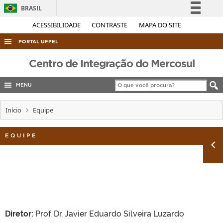
BRASIL
Simplifique!
ACESSIBILIDADE
CONTRASTE
MAPA DO SITE
Comunica BR
PORTAL UFPEL
Participe
ACESSO À INFORMAÇÃO
Centro de Integração do Mercosul
Acesso à informação
AUDITORIA
Legislação
MENU
COBALTO
Canais
Início
Equipe
CONCURSOS
EDITAIS
EQUIPE
INTERNACIONAL
OUVIDORIA
PORTARIAS
TELEFONES
Diretor:
Prof. Dr. Javier Eduardo Silveira Luzardo