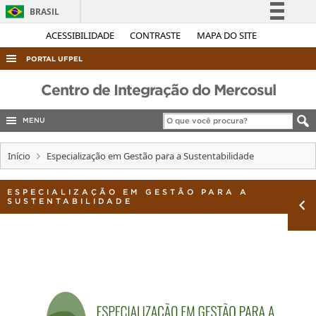
BRASIL
Simplifique!
ACESSIBILIDADE
CONTRASTE
MAPA DO SITE
Comunica BR
PORTAL UFPEL
Participe
ACESSO À INFORMAÇÃO
Centro de Integração do Mercosul
Acesso à informação
AUDITORIA
Legislação
MENU
COBALTO
Canais
Início
Especialização em Gestão para a Sustentabilidade
CONCURSOS
EDITAIS
ESPECIALIZAÇÃO EM GESTÃO PARA A
SUSTENTABILIDADE
INTERNACIONAL
OUVIDORIA
PORTARIAS
TELEFONES