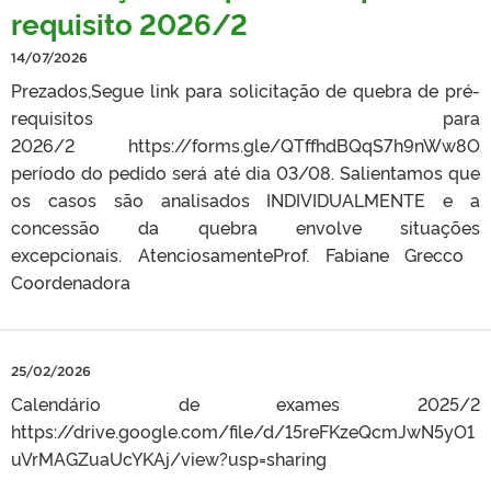
requisito 2026/2
14/07/2026
Prezados,Segue link para solicitação de quebra de pré-
requisitos para
2026/2 https://forms.gle/QTffhdBQqS7h9nWw8O
período do pedido será até dia 03/08. Salientamos que
os casos são analisados INDIVIDUALMENTE e a
concessão da quebra envolve situações
excepcionais. AtenciosamenteProf. Fabiane Grecco ​​​​​​​
Coordenadora
25/02/2026
Calendário de exames 2025/2
https://drive.google.com/file/d/15reFKzeQcmJwN5yO1
uVrMAGZuaUcYKAj/view?usp=sharing