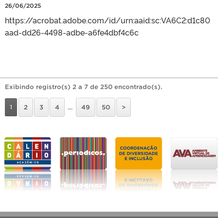
26/06/2025
https://acrobat.adobe.com/id/urn:aaid:sc:VA6C2:d1c80
aad-dd26-4498-adbe-a6fe4dbf4c6c
Exibindo registro(s) 2 a 7 de 250 encontrado(s).
1
2
3
4
…
49
50
>