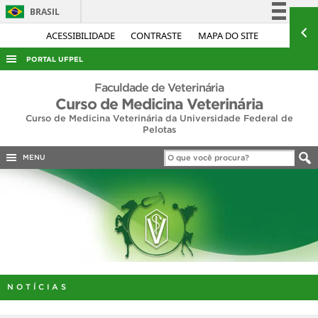
BRASIL
Simplifique!
ACESSIBILIDADE
CONTRASTE
MAPA DO SITE
Comunica BR
PORTAL UFPEL
Participe
ACESSO À INFORMAÇÃO
Faculdade de Veterinária
Acesso à informação
Curso de Medicina Veterinária
AUDITORIA
Curso de Medicina Veterinária da Universidade Federal de
Legislação
Pelotas
COBALTO
Canais
CONCURSOS
MENU
EDITAIS
INTERNACIONAL
OUVIDORIA
PORTARIAS
TELEFONES
NOTÍCIAS