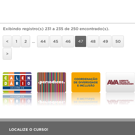
Exibindo registro(s) 231 a 235 de 250 encontrado(s).
<
1
2
…
44
45
46
47
48
49
50
>
LOCALIZE O CURSO!