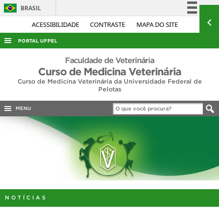
BRASIL
Simplifique!
ACESSIBILIDADE
CONTRASTE
MAPA DO SITE
Comunica BR
PORTAL UFPEL
Participe
ACESSO À INFORMAÇÃO
Faculdade de Veterinária
Acesso à informação
Curso de Medicina Veterinária
AUDITORIA
Curso de Medicina Veterinária da Universidade Federal de
Legislação
Pelotas
COBALTO
Canais
CONCURSOS
MENU
EDITAIS
INTERNACIONAL
OUVIDORIA
PORTARIAS
TELEFONES
NOTÍCIAS