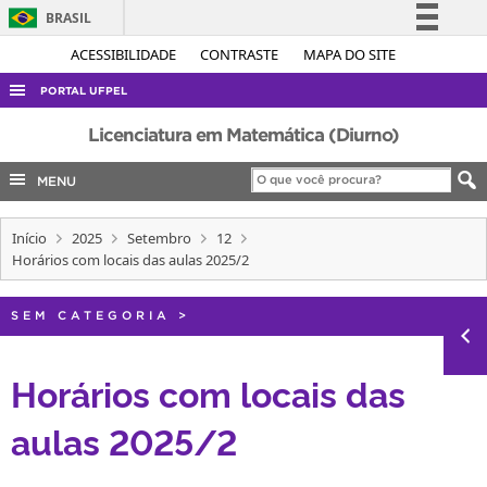
BRASIL
Simplifique!
ACESSIBILIDADE
CONTRASTE
MAPA DO SITE
Comunica BR
PORTAL UFPEL
Participe
ACESSO À INFORMAÇÃO
Licenciatura em Matemática (Diurno)
Acesso à informação
AUDITORIA
MENU
Legislação
COBALTO
Canais
Início
2025
Setembro
12
CONCURSOS
Horários com locais das aulas 2025/2
EDITAIS
INTERNACIONAL
SEM CATEGORIA
>
OUVIDORIA
Horários com locais das
PORTARIAS
aulas 2025/2
TELEFONES