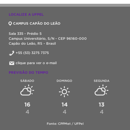
LOCALIZE A UFPEL
CAMPUS CAPÃO DO LEÃO
Sala 335 - Prédio 5
Campus Universitário, S/N - CEP 96160-000
Capão do Leão, RS - Brasil
+55 (53) 3275 7375
clique para ver o e-mail
PREVISÃO DO TEMPO
SÁBADO
DOMINGO
SEGUNDA
16
14
13
4
4
4
Fonte: CPPMet / UFPel