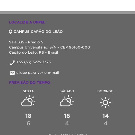
LOCALIZE A UFPEL
CAMPUS CAPÃO DO LEÃO
Sala 335 - Prédio 5
Campus Universitário, S/N - CEP 96160-000
Capão do Leão, RS - Brasil
+55 (53) 3275 7375
clique para ver o e-mail
PREVISÃO DO TEMPO
SEXTA
SÁBADO
DOMINGO
18
16
14
6
4
4