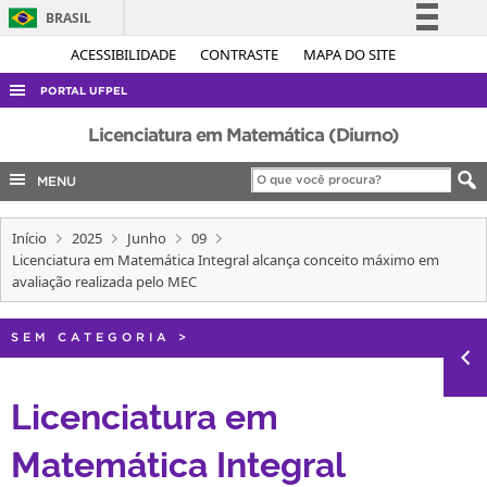
BRASIL
Simplifique!
ACESSIBILIDADE
CONTRASTE
MAPA DO SITE
Comunica BR
PORTAL UFPEL
Participe
ACESSO À INFORMAÇÃO
Licenciatura em Matemática (Diurno)
Acesso à informação
AUDITORIA
MENU
Legislação
COBALTO
Canais
Início
2025
Junho
09
CONCURSOS
Licenciatura em Matemática Integral alcança conceito máximo em
EDITAIS
avaliação realizada pelo MEC
INTERNACIONAL
SEM CATEGORIA
>
OUVIDORIA
PORTARIAS
Licenciatura em
TELEFONES
Matemática Integral