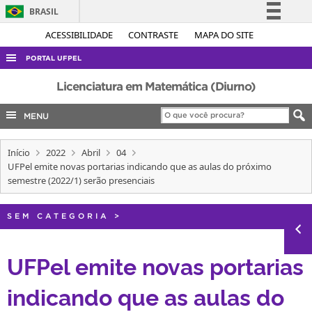
BRASIL
Simplifique!
ACESSIBILIDADE
CONTRASTE
MAPA DO SITE
Comunica BR
PORTAL UFPEL
Participe
ACESSO À INFORMAÇÃO
Licenciatura em Matemática (Diurno)
Acesso à informação
AUDITORIA
MENU
Legislação
COBALTO
Canais
Início
2022
Abril
04
CONCURSOS
UFPel emite novas portarias indicando que as aulas do próximo
EDITAIS
semestre (2022/1) serão presenciais
INTERNACIONAL
SEM CATEGORIA
>
OUVIDORIA
PORTARIAS
UFPel emite novas portarias
TELEFONES
indicando que as aulas do