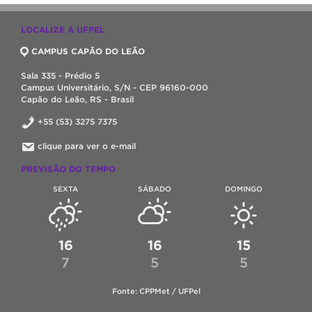
LOCALIZE A UFPEL
CAMPUS CAPÃO DO LEÃO
Sala 335 - Prédio 5
Campus Universitário, S/N - CEP 96160-000
Capão do Leão, RS - Brasil
+55 (53) 3275 7375
clique para ver o e-mail
PREVISÃO DO TEMPO
SEXTA
SÁBADO
DOMINGO
16
16
15
7
5
5
Fonte: CPPMet / UFPel