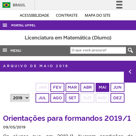
BRASIL
Simplifique!
ACESSIBILIDADE
CONTRASTE
MAPA DO SITE
Comunica BR
PORTAL UFPEL
Participe
ACESSO À INFORMAÇÃO
Licenciatura em Matemática (Diurno)
Acesso à informação
AUDITORIA
MENU
Legislação
COBALTO
Canais
ARQUIVO DE MAIO 2019
CONCURSOS
EDITAIS
JAN
FEV
MAR
ABR
MAI
JUN
INTERNACIONAL
JUL
AGO
SET
OUT
NOV
DEZ
OUVIDORIA
PORTARIAS
Orientações para formandos 2019/1
TELEFONES
09/05/2019
Os alunos que, em 2019/1, tiverem condições de