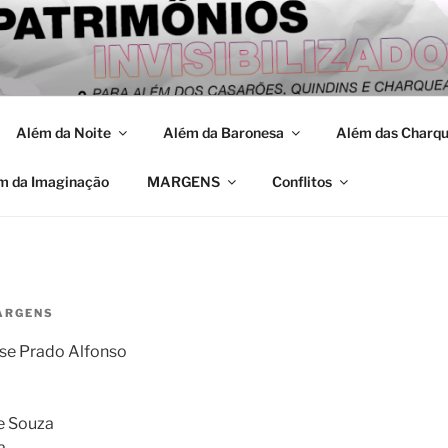
 DIFERENTES FORMA
as
PELOTAS
Além da Noite
Além da Baronesa
Além das Charq
m da Imaginação
MARGENS
Conflitos
ARGENS
se Prado Alfonso
e Souza
a