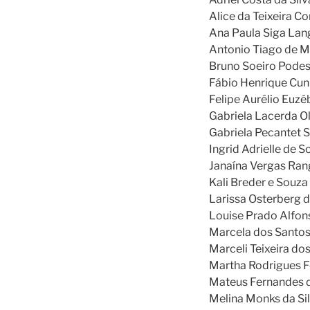
Alice da Teixeira C
Ana Paula Siga La
Antonio Tiago de 
Bruno Soeiro Podest
Fábio Henrique Cun
Felipe Aurélio Euzé
Gabriela Lacerda Ol
Gabriela Pecantet S
Ingrid Adrielle de 
Janaína Vergas Ran
Kali Breder e Souza
Larissa Osterberg d
Louise Prado Alfon
Marcela dos Santo
Marceli Teixeira do
Martha Rodrigues F
Mateus Fernandes d
Melina Monks da Sil