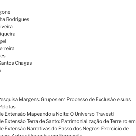
ngone
ha Rodrigues
iveira
iqueira
gel
erreira
ves
 Santos Chagas
a
Pesquisa Margens: Grupos em Processo de Exclusão e suas
Pelotas
de Extensão Mapeando a Noite: O Universo Travesti
e Extensão Terra de Santo: Patrimonialização de Terreiro em
de Extensão Narrativas do Passo dos Negros: Exercício de
a para Antropólogos/as em Formação