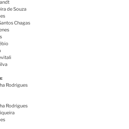
randt
ira de Souza
ves
 Santos Chagas
enes
s
ébio
a
vitali
ilva
:
ha Rodrigues
ha Rodrigues
iqueira
ves