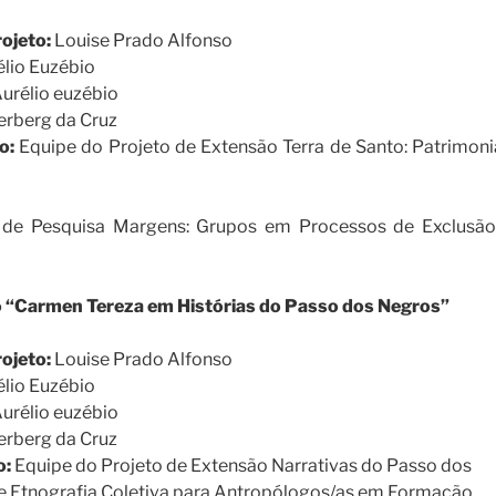
ojeto:
Louise Prado Alfonso
élio Euzébio
urélio euzébio
erberg da Cruz
o:
Equipe do Projeto de Extensão Terra de Santo: Patrimonia
 de Pesquisa Margens: Grupos em Processos de Exclusã
 “Carmen Tereza em Histórias do Passo dos Negros”
ojeto:
Louise Prado Alfonso
élio Euzébio
urélio euzébio
erberg da Cruz
o:
Equipe do Projeto de Extensão Narrativas do Passo dos
de Etnografia Coletiva para Antropólogos/as em Formação