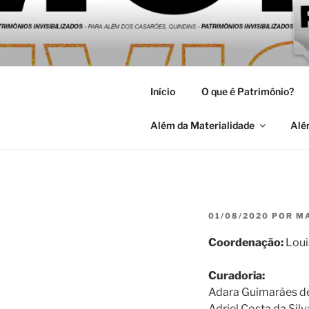
Pular
para
MARGENS:
o
Universidade Federal de Pelot
conteúdo
HABITAR 
Início
O que é Patrimônio?
Além da Materialidade
Alé
PUBLICADO
01/08/2020
POR
M
EM
Coordenação:
Loui
Curadoria:
Adara Guimarães d
Adriel Costa da Silv