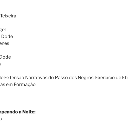
Teixeira
gel
s Dode
enes
 Dode
a
e Extensão Narrativas do Passo dos Negros: Exercício de Et
/as em Formação
apeando a Noite:
o