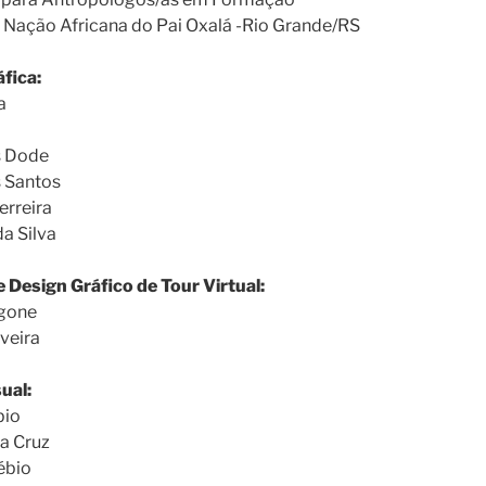
 Nação Africana do Pai Oxalá -Rio Grande/RS
fica:
a
s Dode
s Santos
erreira
a Silva
 Design Gráfico de Tour Virtual:
ngone
veira
ual:
bio
a Cruz
ébio