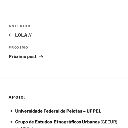
Navegação
Post
ANTERIOR
de
anterior
LOLA //
Post
Próximo
PRÓXIMO
post
Próximo post
APOIO:
Universidade Federal de Pelotas – UFPEL
Grupo de Estudos Etnográficos Urbanos
(GEEUR)