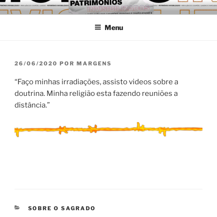
Pular
MARGENS: DIFERENTES
Universidade Federal de Pelotas
para
FORMAS DE HABITAR
Menu
o
conteúdo
PELOTAS
PUBLICADO
26/06/2020
POR
MARGENS
EM
“Faço minhas irradiações, assisto videos sobre a
doutrina. Minha religião esta fazendo reuniões a
distância.”
CATEGORIAS
SOBRE O SAGRADO