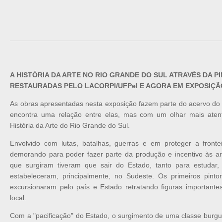
A HISTÓRIA DA ARTE NO RIO GRANDE DO SUL ATRAVÉS DA PI
RESTAURADAS PELO LACORPI/UFPel E AGORA EM EXPOSIÇÃ
As obras apresentadas nesta exposição fazem parte do acervo do 
encontra uma relação entre elas, mas com um olhar mais aten
História da Arte do Rio Grande do Sul.
Envolvido com lutas, batalhas, guerras e em proteger a front
demorando para poder fazer parte da produção e incentivo às art
que surgiram tiveram que sair do Estado, tanto para estudar
estabeleceram, principalmente, no Sudeste. Os primeiros pinto
excursionaram pelo país e Estado retratando figuras importante
local.
Com a "pacificação" do Estado, o surgimento de uma classe burgue