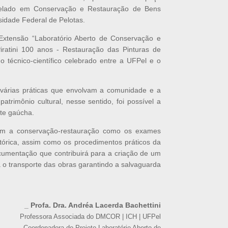
elado em Conservação e Restauração de Bens
sidade Federal de Pelotas.
xtensão “Laboratório Aberto de Conservação e
iratini 100 anos - Restauração das Pinturas de
técnico-científico celebrado entre a UFPel e o
a várias práticas que envolvam a comunidade e a
atrimônio cultural, nesse sentido, foi possível a
rte gaúcha.
em a conservação-restauração como os exames
histórica, assim como os procedimentos práticos da
ocumentação que contribuirá para a criação de um
 o transporte das obras garantindo a salvaguarda
_ Profa. Dra. Andréa Lacerda Bachettini
Professora Associada do DMCOR | ICH | UFPel
Coordenadora do Projeto Laboratório Aberto de