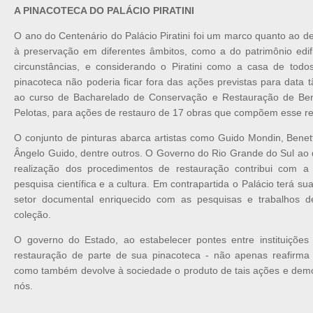
A PINACOTECA DO PALÁCIO PIRATINI
O ano do Centenário do Palácio Piratini foi um marco quanto ao 
à preservação em diferentes âmbitos, como a do patrimônio edif
circunstâncias, e considerando o Piratini como a casa de tod
pinacoteca não poderia ficar fora das ações previstas para data tã
ao curso de Bacharelado de Conservação e Restauração de Bens
Pelotas, para ações de restauro de 17 obras que compõem esse recor
O conjunto de pinturas abarca artistas como Guido Mondin, Benet
Ângelo Guido, dentre outros. O Governo do Rio Grande do Sul ao d
realização dos procedimentos de restauração contribui com 
pesquisa científica e a cultura. Em contrapartida o Palácio terá su
setor documental enriquecido com as pesquisas e trabalhos d
coleção.
O governo do Estado, ao estabelecer pontes entre instituiç
restauração de parte de sua pinacoteca - não apenas reafirma va
como também devolve à sociedade o produto de tais ações e demo
nós.