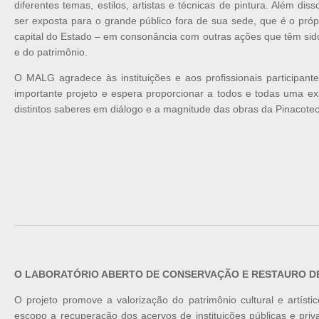
diferentes temas, estilos, artistas e técnicas de pintura. Além dis
ser exposta para o grande público fora de sua sede, que é o própr
capital do Estado – em consonância com outras ações que têm sido r
e do patrimônio.
O MALG agradece às instituições e aos profissionais participant
importante projeto e espera proporcionar a todos e todas uma e
distintos saberes em diálogo e a magnitude das obras da Pinacoteca
O LABORATÓRIO ABERTO DE CONSERVAÇÃO E RESTAURO D
O projeto promove a valorização do patrimônio cultural e arti
escopo a recuperação dos acervos de instituições públicas e 