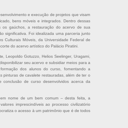
desenvolvimento e execução de projetos que visam
icado, bens móveis e integrados. Dentro dessas
os os gaúchos, a restauração do acervo de sua
o significativa. Foi idealizada uma parceria junto
 Culturais Móveis, da Universidade Federal de
te do acervo artístico do Palácio Piratini.
te, Leopoldo Gotuzzo, Helios Seelinger, Uragami,
isponibilizar seu acervo e subsidiar meios para a
a formação dos alunos do curso, fomentando a
as pinturas de cavalete restauradas, além de ter o
e conclusão de curso desenvolvidos acerca da
ões em nome de um bem comum – desta feita, a
lores imprescindíveis ao processo civilizatório
cratiza o acesso à um patrimônio que é de todos