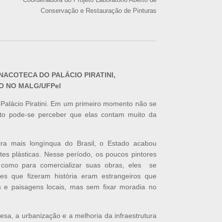
Conservação e Restauração de Pinturas
NACOTECA DO PALÁCIO PIRATINI,
O NO MALG/UFPel
Palácio Piratini. Em um primeiro momento não se
to pode-se perceber que elas contam muito da
eira mais longínqua do Brasil, o Estado acabou
es plásticas. Nesse período, os poucos pintores
, como para comercializar suas obras, eles se
res que fizeram história eram estrangeiros que
s e paisagens locais, mas sem fixar moradia no
sa, a urbanização e a melhoria da infraestrutura