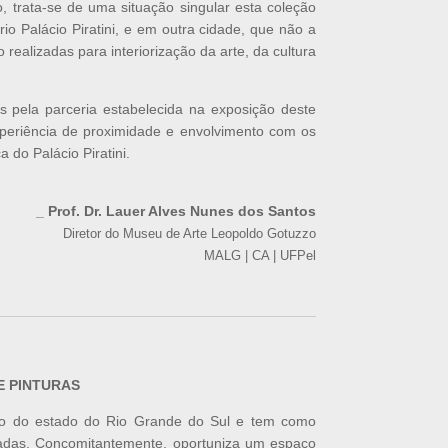
so, trata-se de uma situação singular esta coleção
io Palácio Piratini, e em outra cidade, que não a
ealizadas para interiorização da arte, da cultura
es pela parceria estabelecida na exposição deste
xperiência de proximidade e envolvimento com os
 do Palácio Piratini.
_ Prof. Dr. Lauer Alves Nunes dos Santos
Diretor do Museu de Arte Leopoldo Gotuzzo
MALG | CA | UFPel
E PINTURAS
́stico do estado do Rio Grande do Sul e tem como
privadas. Concomitantemente, oportuniza um espaço