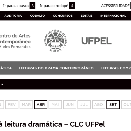
Ir para a busca
3
Ir para o rodapé
4
ACESSIBILIDADE
AUDITORIA
COBALTO
CONCURSOS
EDITAIS
INTERNACIONAL
ntro de Artes
contemporâneo
Vieira Fernandes
MÁTICA
LEITURAS DO DRAMA CONTEMPORÂNEO
LEITURAS COMP
23
N
FEV
MAR
ABR
MAI
JUN
JUL
AGO
SET
OU
à leitura dramática – CLC UFPel