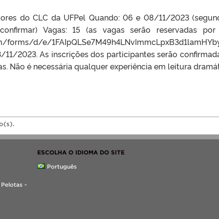
idores do CLC da UFPel Quando: 06 e 08/11/2023 (segunda
onfirmar) Vagas: 15 (as vagas serão reservadas por
le.com/forms/d/e/1FAIpQLSe7M49h4LNvImmcLpxB3d1lam
3/11/2023. As inscrições dos participantes serão confirmad
as. Não é necessária qualquer experiência em leitura dramát
o(s).
ESCOLHA O IDIOMA DO SITE
Português
 Pelotas -