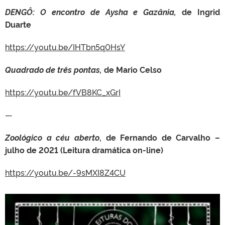
DENGÔ: O encontro de Aysha e Gazânia,
de Ingrid
Duarte
https://youtu.be/IHTbn5q0HsY
Quadrado de três pontas
,
de Mario Celso
https://youtu.be/fVB8KC_xGrI
—
Zoológico a céu aberto
, de Fernando de Carvalho –
julho de 2021 (Leitura dramática on-line)
https://youtu.be/-9sMXI8Z4CU