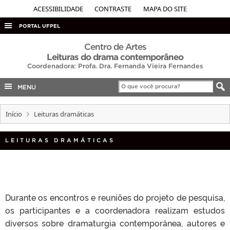
ACESSIBILIDADE
CONTRASTE
MAPA DO SITE
PORTAL UFPEL
ACESSO À INFORMAÇÃO
Centro de Artes
Leituras do drama contemporâneo
AUDITORIA
Coordenadora: Profa. Dra. Fernanda Vieira Fernandes
COBALTO
MENU
CONCURSOS
Início
Leituras dramáticas
EDITAIS
INTERNACIONAL
LEITURAS DRAMÁTICAS
OUVIDORIA
PORTARIAS
TELEFONES
Durante os encontros e reuniões do projeto de pesquisa,
os participantes e a coordenadora realizam estudos
diversos sobre dramaturgia contemporânea, autores e