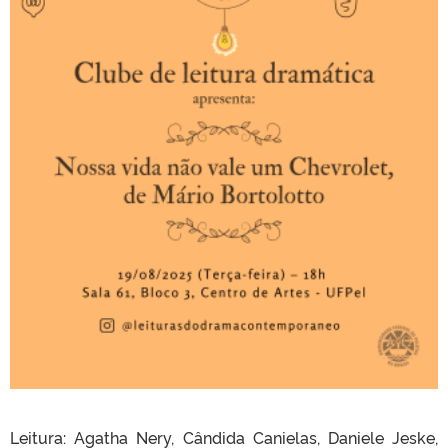
Leitura: Agatha Nery, Cândida Canielas, Daniele Jeske,