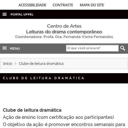
ACESSIBILIDADE
CONTRASTE
MAPA DO SITE
PORTAL UFPEL
ACESSO À INFORMAÇÃO
Centro de Artes
Leituras do drama contemporâneo
AUDITORIA
Coordenadora: Profa. Dra. Fernanda Vieira Fernandes
COBALTO
MENU
CONCURSOS
Início
Clube de leitura dramática
EDITAIS
INTERNACIONAL
CLUBE DE LEITURA DRAMÁTICA
OUVIDORIA
PORTARIAS
TELEFONES
Clube de leitura dramática
Ação de ensino (com certificação aos participantes)
O objetivo da ação é promover encontros semanais para