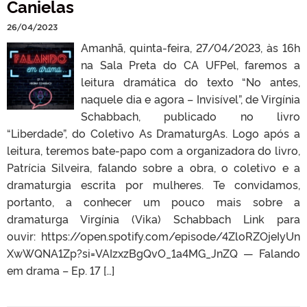
Canielas
26/04/2023
Amanhã, quinta-feira, 27/04/2023, às 16h
na Sala Preta do CA UFPel, faremos a
leitura dramática do texto “No antes,
naquele dia e agora – Invisível”, de Virgínia
Schabbach, publicado no livro
“Liberdade”, do Coletivo As DramaturgAs. Logo após a
leitura, teremos bate-papo com a organizadora do livro,
Patrícia Silveira, falando sobre a obra, o coletivo e a
dramaturgia escrita por mulheres. Te convidamos,
portanto, a conhecer um pouco mais sobre a
dramaturga Virgínia (Vika) Schabbach Link para
ouvir: https://open.spotify.com/episode/4ZloRZOjeIyUn
XwWQNA1Zp?si=VAIzxzBgQvO_1a4MG_JnZQ — Falando
em drama – Ep. 17 […]