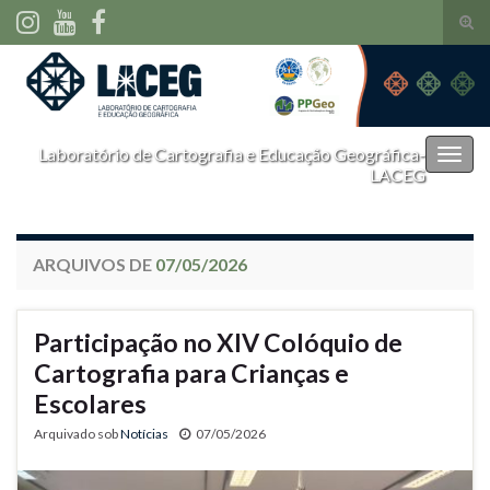
Alte
form
Search for:
de
pesq
Laboratório de Cartografia e Educação Geográfica-
Alter
LACEG
nave
ARQUIVOS DE
07/05/2026
Participação no XIV Colóquio de
Cartografia para Crianças e
Escolares
Arquivado sob
Notícias
07/05/2026