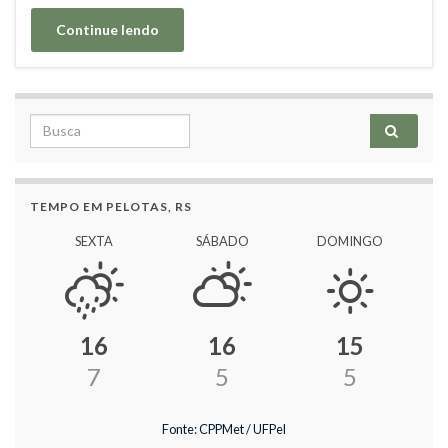
Continue lendo
Search for:
TEMPO EM PELOTAS, RS
SEXTA
SÁBADO
DOMINGO
16
16
15
7
5
5
Fonte: CPPMet / UFPel