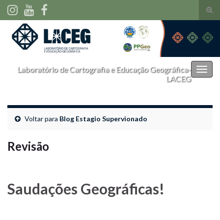
Alte
form
Search for:
de
pesq
Laboratório de Cartografia e Educação Geográfica-
Alter
LACEG
nave
Voltar para
Blog Estagio Supervionado
Revisão
Saudações Geográficas!