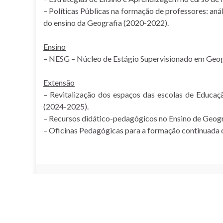
– Políticas Públicas na formação de professores: an
do ensino da Geografia (2020-2022).
Ensino
– NESG – Núcleo de Estágio Supervisionado em Geog
Extensão
– Revitalização dos espaços das escolas de Educaçã
(2024-2025).
– Recursos didático-pedagógicos no Ensino de Geogra
– Oficinas Pedagógicas para a formação continuada 
[instagram-feed feed=1]
© 2026 Laboratório de Cartografia e Educação Geográfica- LACEG.
Criado com
WordPress
. Tema
Graphene
.