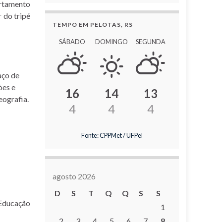
artamento
 do tripé
TEMPO EM PELOTAS, RS
SÁBADO
DOMINGO
SEGUNDA
aço de
ões e
16
14
13
eografia.
4
4
4
Fonte: CPPMet / UFPel
agosto 2026
D
S
T
Q
Q
S
S
ducação
1
2
3
4
5
6
7
8