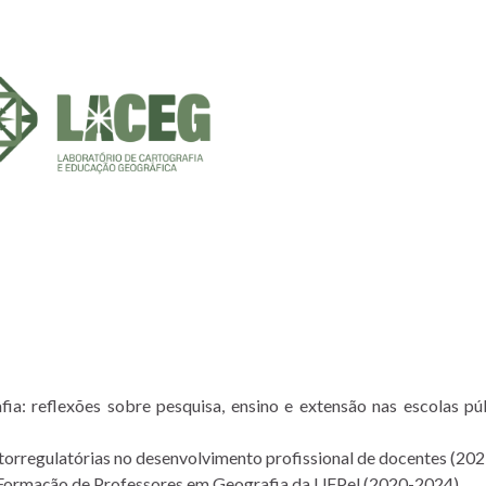
fia: reflexões sobre pesquisa, ensino e extensão nas escolas pú
torregulatórias no desenvolvimento profissional de docentes (20
e Formação de Professores em Geografia da UFPel (2020-2024).