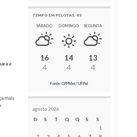
TEMPO EM PELOTAS, RS
SÁBADO
DOMINGO
SEGUNDA
16
14
13
para a
4
4
4
Fonte: CPPMet / UFPel
ça mais
u
agosto 2026
D
S
T
Q
Q
S
S
1
2
3
4
5
6
7
8