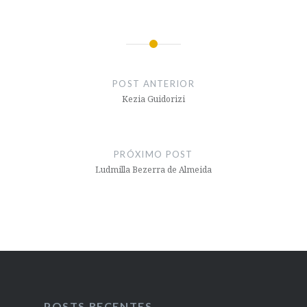
Navegação
de
POST ANTERIOR
Post
Kezia Guidorizi
PRÓXIMO POST
Ludmilla Bezerra de Almeida
POSTS RECENTES