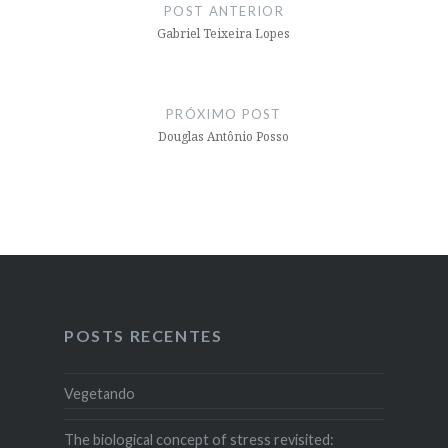
de
POST ANTERIOR
Post
Gabriel Teixeira Lopes
PRÓXIMO POST
Douglas Antônio Posso
POSTS RECENTES
Vegetando
The biological concept of stress revisited: