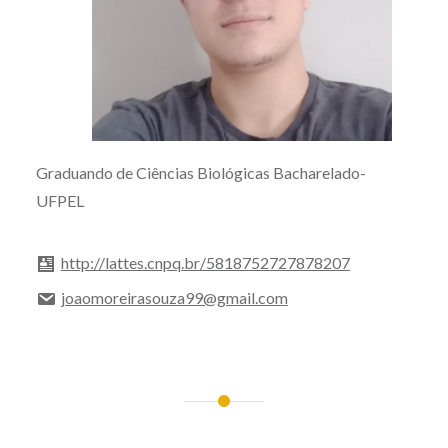
Graduando de Ciências Biológicas Bacharelado-
UFPEL
http://lattes.cnpq.br/5818752727878207
joaomoreirasouza99@gmail.com
Navegação