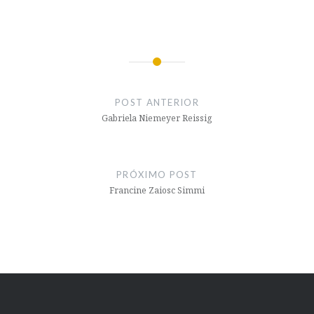
Navegação
de
POST ANTERIOR
Post
Gabriela Niemeyer Reissig
PRÓXIMO POST
Francine Zaiosc Simmi