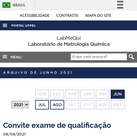
BRASIL
Simplifique!
ACESSIBILIDADE
CONTRASTE
MAPA DO SITE
Comunica BR
PORTAL UFPEL
Participe
ACESSO À INFORMAÇÃO
LabMeQui
Acesso à informação
Laboratório de Metrologia Química
AUDITORIA
Legislação
MENU
COBALTO
Canais
CONCURSOS
ARQUIVO DE JUNHO 2021
EDITAIS
INTERNACIONAL
JAN
FEV
MAR
ABR
MAI
JUN
OUVIDORIA
JUL
AGO
SET
OUT
NOV
DEZ
PORTARIAS
TELEFONES
Convite exame de qualificação
08/06/2021