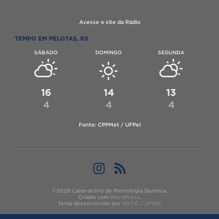
Acesse o site da Rádio
TEMPO EM PELOTAS, RS
SÁBADO
DOMINGO
SEGUNDA
16
14
13
4
4
4
Fonte: CPPMet / UFPel
©2026 Laboratório de Metrologia Química.
Criado com
WordPress
.
Tema desenvolvido por
SGTIC / UFPel
.