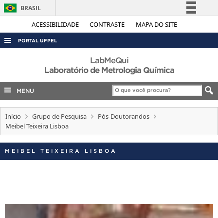
BRASIL
Simplifique!
ACESSIBILIDADE
CONTRASTE
MAPA DO SITE
Comunica BR
PORTAL UFPEL
Participe
ACESSO À INFORMAÇÃO
LabMeQui
Acesso à informação
Laboratório de Metrologia Química
AUDITORIA
Legislação
MENU
COBALTO
Canais
CONCURSOS
Início
Grupo de Pesquisa
Pós-Doutorandos
EDITAIS
Meibel Teixeira Lisboa
INTERNACIONAL
MEIBEL TEIXEIRA LISBOA
OUVIDORIA
PORTARIAS
TELEFONES