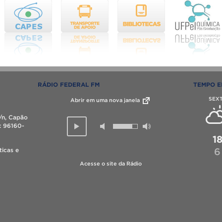
RÁDIO FEDERAL FM
TEMPO E
SEX
Abrir em uma nova janela
/n, Capão
P: 96160-
1
6
ticas e
Acesse o site da Rádio