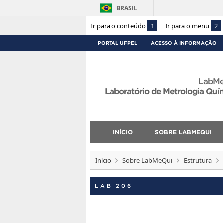
BRASIL
Ir para o conteúdo
1
Ir para o menu
2
PORTAL UFPEL
ACESSO À INFORMAÇÃO
LabMe
Laboratório de Metrologia Quí
INÍCIO
SOBRE LABMEQUI
Início
Sobre LabMeQui
Estrutura
LAB 206