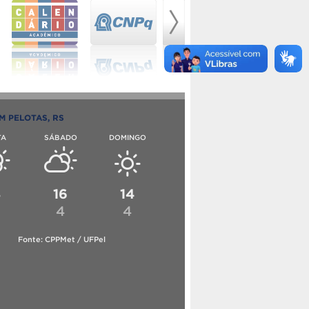
M PELOTAS, RS
TA
SÁBADO
DOMINGO
8
16
14
4
4
Fonte: CPPMet / UFPel