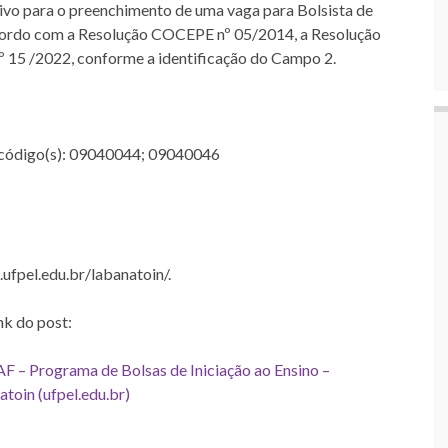
tivo para o preenchimento de uma vaga para Bolsista de
cordo com a Resolução COCEPE nº 05/2014, a Resolução
5 /2022, conforme a identificação do Campo 2.
s) código(s): 09040044; 09040046
.ufpel.edu.br/labanatoin/.
nk do post:
 – Programa de Bolsas de Iniciação ao Ensino –
toin (ufpel.edu.br)