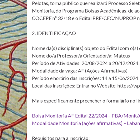
Pelotas, torna público que realizará Processo Sele
Monitoria, do Programa Bolsas Acadêmicas, de a
COCEPE nº 32/18 e o Edital PRE/CEC/NUPROP nº 1
2. IDENTIFICAÇÃO
Nome da(s) disciplina(s) objeto do Edital com o(
Nome do/a Professor/a Orientador/a: Mateus
Período de Atividades: 20/08/2024 a 20/12/2024.
Modalidade da vaga: AF (Ações Afirmativas)
Período e horário das inscrições: 14 a 15/06/2024
Local das inscrições: Entrar no Website: https://wp
Mais especificamente preencher o formulário no li
Bolsa Monitoria AF Edital 22/2024 – PBA/Monit/AF
Modalidade Monitoria (ações afirmativas) – Labana
Requisitos para a inscrição: