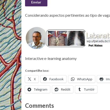
Enviar
Considerando aspectos pertinentes ao tipo de vag
Interactive e-learning anatomy
Compartilhe isso:
X
Facebook
WhatsApp
Im
Telegram
Reddit
Tumblr
Comments