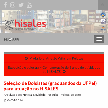
Alte
form
Search for:
de
pesq
HISALES
Alter
nave
Profa. Dra. Arlette Willis em Pelotas
Exposição e palestra – Comemoração de 8 anos de atividades
do HISALES
Seleção de Bolsistas (graduandos da UFPel)
para atuação no HISALES
Arquivado sob
Notícia
,
Novidade
,
Pesquisa
,
Projeto
,
Seleção
04/04/2014