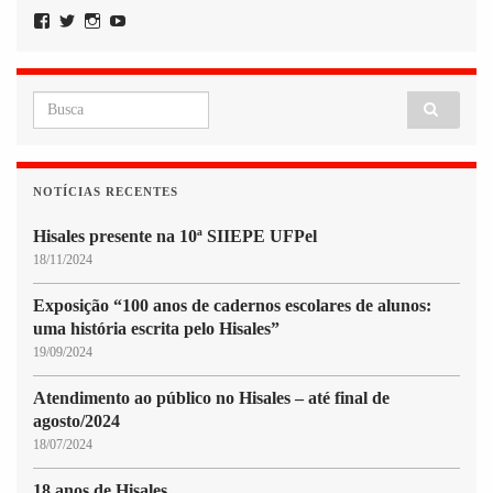
Facebook
Twitter
Instagram
YouTube
Search for:
NOTÍCIAS RECENTES
Hisales presente na 10ª SIIEPE UFPel
18/11/2024
Exposição “100 anos de cadernos escolares de alunos:
uma história escrita pelo Hisales”
19/09/2024
Atendimento ao público no Hisales – até final de
agosto/2024
18/07/2024
18 anos de Hisales