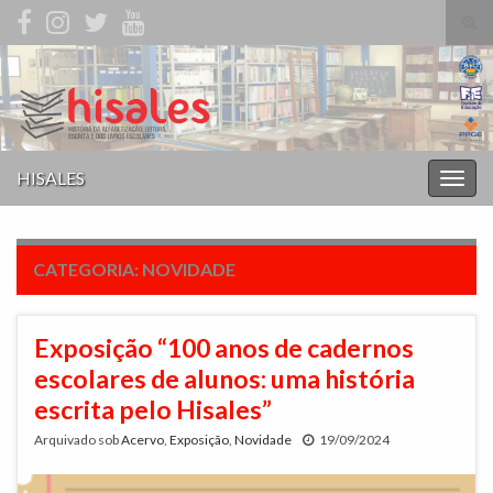
Alte
form
Search for:
de
pesq
HISALES
Alter
nave
CATEGORIA:
NOVIDADE
Exposição “100 anos de cadernos
escolares de alunos: uma história
escrita pelo Hisales”
Arquivado sob
Acervo
,
Exposição
,
Novidade
19/09/2024