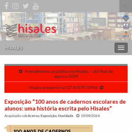
Alte
form
Search for:
de
pesq
HISALES
Alter
nave
Atendimento ao público no Hisales – até final de
agosto/2024
Hisales presente na 10ª SIIEPE UFPel
Exposição “100 anos de cadernos escolares de
alunos: uma história escrita pelo Hisales”
Arquivado sob
Acervo
,
Exposição
,
Novidade
19/09/2024