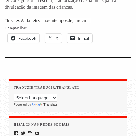
ter consigo (ou na escola) a autorização das famílias para a
divulgação da imagem das crianças.
#hisales
#alfabetizacaoemtemposdepandemia
Compartilhe:
Facebook
X
E-mail
TRADUZIR/TRADUCIR/TRANSLATE
Powered by
Translate
HISALES NAS REDES SOCIAIS
Facebook
Twitter
Instagram
YouTube