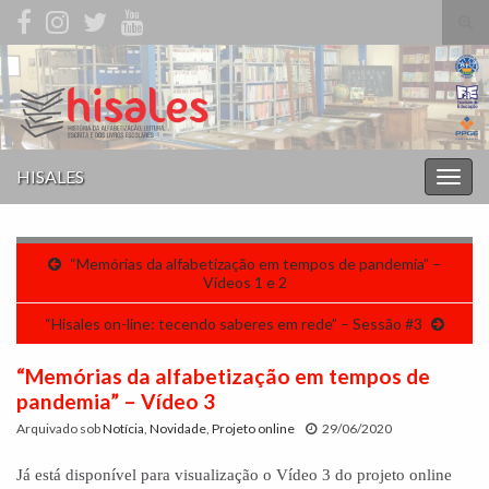
Alte
form
Search for:
de
pesq
HISALES
Alter
nave
“Memórias da alfabetização em tempos de pandemia” –
Vídeos 1 e 2
“Hisales on-line: tecendo saberes em rede” – Sessão #3
“Memórias da alfabetização em tempos de
pandemia” – Vídeo 3
Arquivado sob
Notícia
,
Novidade
,
Projeto online
29/06/2020
Já está disponível para visualização o Vídeo 3 do projeto online