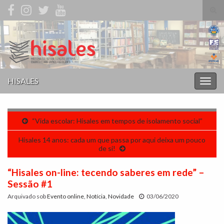
Alte
form
Search for:
de
pesq
HISALES
Alter
nave
“Vida escolar: Hisales em tempos de isolamento social”
Hisales 14 anos: cada um que passa por aqui deixa um pouco
de si!
“Hisales on-line: tecendo saberes em rede” –
Sessão #1
Arquivado sob
Evento online
,
Notícia
,
Novidade
03/06/2020