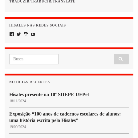
TRADUZIR/TRADUCIR/TRANSLATE
HISALES NAS REDES SOCIAIS
Facebook
Twitter
Instagram
YouTube
Search for:
NOTÍCIAS RECENTES
Hisales presente na 10ª SIIEPE UFPel
18/11/2024
Exposição “100 anos de cadernos escolares de alunos:
uma história escrita pelo Hisales”
19/09/2024