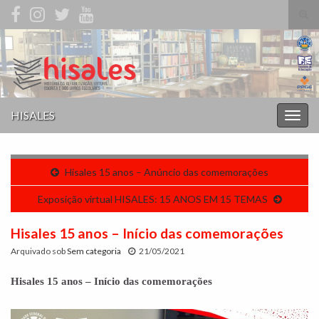
Alte
form
Search for:
de
pesq
HISALES
Alter
nave
Hisales 15 anos – Anúncio das comemorações
Exposição virtual HISALES: 15 ANOS EM 15 TEMAS
Hisales 15 anos – Início das comemorações
Arquivado sob
Sem categoria
21/05/2021
Hisales 15 anos – Início das comemorações