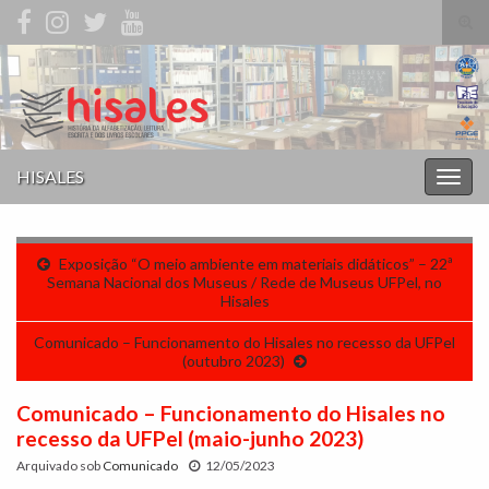
Alte
form
Search for:
de
pesq
HISALES
Alter
nave
Exposição “O meio ambiente em materiais didáticos” – 22ª
Semana Nacional dos Museus / Rede de Museus UFPel, no
Hisales
Comunicado – Funcionamento do Hisales no recesso da UFPel
(outubro 2023)
Comunicado – Funcionamento do Hisales no
recesso da UFPel (maio-junho 2023)
Arquivado sob
Comunicado
12/05/2023