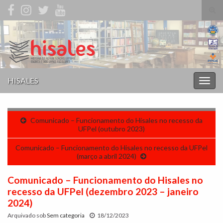
Alte
form
Search for:
de
pesq
HISALES
Alter
nave
Comunicado – Funcionamento do Hisales no recesso da
UFPel (outubro 2023)
Comunicado – Funcionamento do Hisales no recesso da UFPel
(março a abril 2024)
Comunicado – Funcionamento do Hisales no
recesso da UFPel (dezembro 2023 – janeiro
2024)
Arquivado sob
Sem categoria
18/12/2023