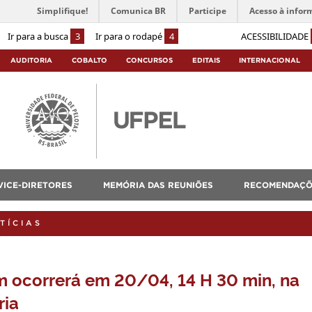
Simplifique!
Comunica BR
Participe
Acesso à infor
Ir para a busca
3
Ir para o rodapé
4
ACESSIBILIDADE
AUDITORIA
COBALTO
CONCURSOS
EDITAIS
INTERNACIONAL
VICE-DIRETORES
MEMÓRIA DAS REUNIÕES
RECOMENDAÇÕ
TÍCIAS
 ocorrerá em 20/04, 14 H 30 min, na
ria