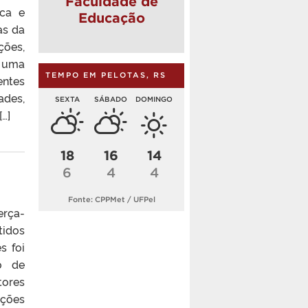
Faculdade de
ica e
Educação
as da
ções,
r uma
TEMPO EM PELOTAS, RS
entes
ades,
SEXTA
SÁBADO
DOMINGO
…]
18
16
14
6
4
4
Fonte: CPPMet / UFPel
erça-
tidos
s foi
o de
tores
ações