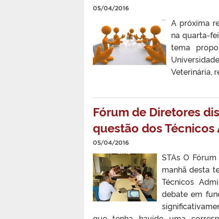
05/04/2016
A próxima re
na quarta-fei
tema propo
Universidad
Veterinária,
Fórum de Diretores dis
questão dos Técnicos 
05/04/2016
STAs O Fórum d
manhã desta te
Técnicos Admi
debate em funç
significativam
que tenha havido uma corresp