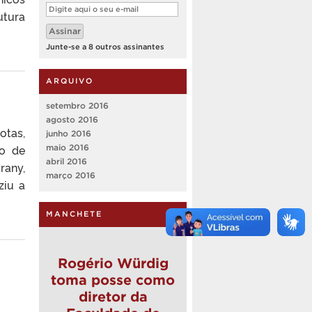
Digite
utura
aqui
o
Assinar
seu
e-
Junte-se a 8 outros assinantes
mail
ARQUIVO
setembro 2016
agosto 2016
otas,
junho 2016
so de
maio 2016
abril 2016
rany,
março 2016
ziu a
MANCHETE
Rogério Würdig
toma posse como
diretor da