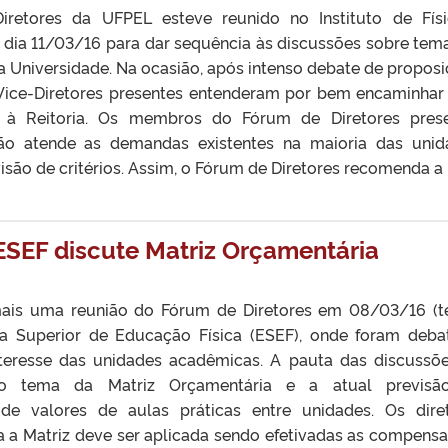
retores da UFPEL esteve reunido no Instituto de Fís
 dia 11/03/16 para dar sequência às discussões sobre tem
 Universidade. Na ocasião, após intenso debate de proposi
 Vice-Diretores presentes entenderam por bem encaminha
à Reitoria. Os membros do Fórum de Diretores pres
ão atende as demandas existentes na maioria das unid
são de critérios. Assim, o Fórum de Diretores recomenda a [
SEF discute Matriz Orçamentária
mais uma reunião do Fórum de Diretores em 08/03/16 (t
ola Superior de Educação Física (ESEF), onde foram deba
teresse das unidades acadêmicas. A pauta das discussõe
o tema da Matriz Orçamentária e a atual previsã
e valores de aulas práticas entre unidades. Os dire
a a Matriz deve ser aplicada sendo efetivadas as compens