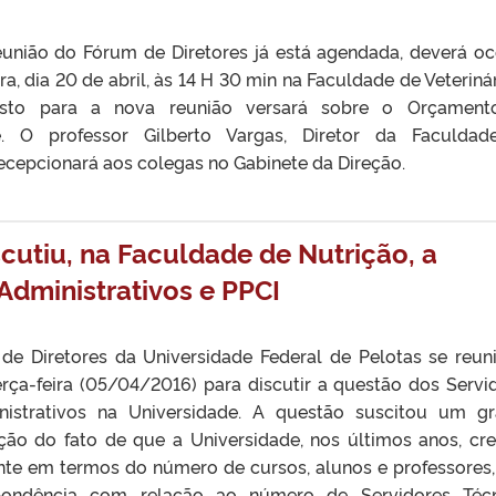
união do Fórum de Diretores já está agendada, deverá oc
ra, dia 20 de abril, às 14 H 30 min na Faculdade de Veterinár
sto para a nova reunião versará sobre o Orçament
e. O professor Gilberto Vargas, Diretor da Faculda
 recepcionará aos colegas no Gabinete da Direção.
cutiu, na Faculdade de Nutrição, a
Administrativos e PPCI
e Diretores da Universidade Federal de Pelotas se reun
rça-feira (05/04/2016) para discutir a questão dos Servi
nistrativos na Universidade. A questão suscitou um g
ão do fato de que a Universidade, nos últimos anos, cr
ente em termos do número de cursos, alunos e professores
ondência com relação ao número de Servidores Técn