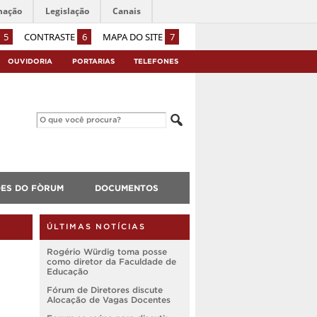
mação
Legislação
Canais
5
CONTRASTE
6
MAPA DO SITE
7
OUVIDORIA
PORTARIAS
TELEFONES
ES DO FÒRUM
DOCUMENTOS
ÚLTIMAS NOTÍCIAS
Rogério Würdig toma posse
como diretor da Faculdade de
Educação
Fórum de Diretores discute
Alocação de Vagas Docentes