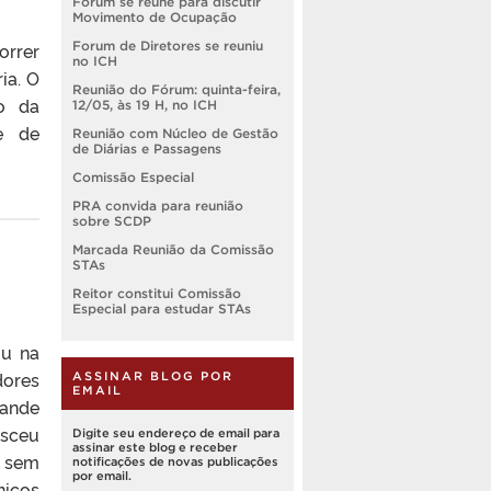
Forum se reúne para discutir
Movimento de Ocupação
orrer
Forum de Diretores se reuniu
no ICH
ia. O
Reunião do Fórum: quinta-feira,
o da
12/05, às 19 H, no ICH
de de
Reunião com Núcleo de Gestão
de Diárias e Passagens
Comissão Especial
PRA convida para reunião
sobre SCDP
Marcada Reunião da Comissão
STAs
Reitor constitui Comissão
Especial para estudar STAs
iu na
dores
ASSINAR BLOG POR
EMAIL
rande
esceu
Digite seu endereço de email para
assinar este blog e receber
, sem
notificações de novas publicações
por email.
icos