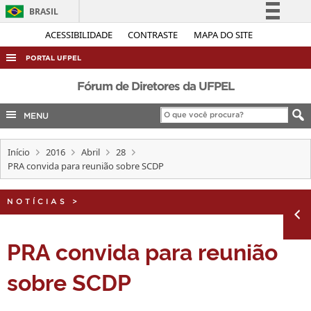
BRASIL
Simplifique!
ACESSIBILIDADE
CONTRASTE
MAPA DO SITE
Comunica BR
PORTAL UFPEL
Participe
ACESSO À INFORMAÇÃO
Fórum de Diretores da UFPEL
Acesso à informação
AUDITORIA
MENU
Legislação
COBALTO
Canais
Início
2016
Abril
28
CONCURSOS
PRA convida para reunião sobre SCDP
EDITAIS
INTERNACIONAL
NOTÍCIAS
>
OUVIDORIA
PRA convida para reunião
PORTARIAS
sobre SCDP
TELEFONES